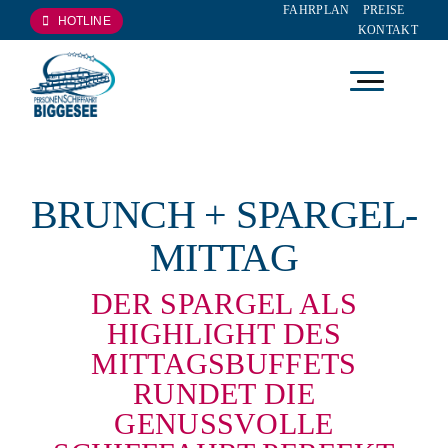
FAHRPLAN
PREISE
Zum
HOTLINE
KONTAKT
Inhalt
springen
BRUNCH + SPARGEL-
MITTAG
DER SPARGEL ALS
HIGHLIGHT DES
MITTAGSBUFFETS
RUNDET DIE
GENUSSVOLLE