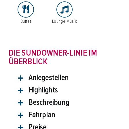
Schifffahrten
Schiff mieten
Buffet
Lounge-Musik
Events an Bord
Gruppenangebote
DIE SUNDOWNER-LINIE IM
Planung & Service
ÜBERBLICK
Anlegestellen
Schnellkontakt
Hotline:
02761 96590
Highlights
E-Mail:
info@biggesee.de
Anfahrt:
Anleger, Parken & Barrierefreiheit
Beschreibung
Fahrplan
Preise