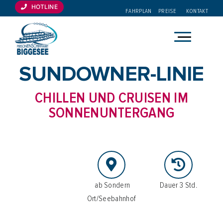
Zum
HOTLINE
FAHRPLAN
PREISE
KONTAKT
Inhalt
springen
Wobei dürfen wir helfen?
SUNDOWNER-LINIE
Direkt buchen, passende Fahrt finden oder schnell zur
CHILLEN UND CRUISEN IM
Planung springen.
SONNENUNTERGANG
Tickets kaufen
Fahrplan prüfen
Preise ansehen
⁠ab Sondern
Dauer 3 Std.
Ort/Seebahnhof
Eventkalender