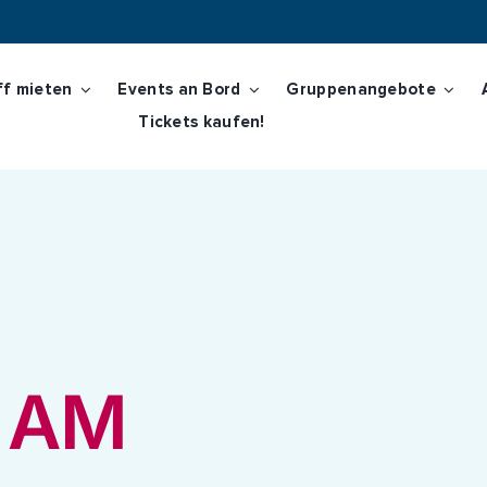
ff mieten
Events an Bord
Gruppenangebote
Tickets kaufen!
r Planung springen.
 AM