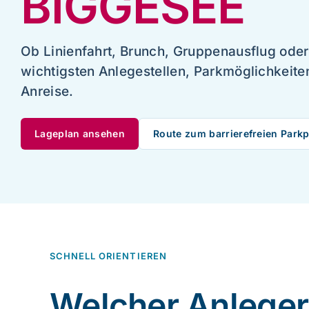
BIGGESEE
Schiff mieten
Events an Bord
Ob Linienfahrt, Brunch, Gruppenausflug oder 
Gruppenangebote
wichtigsten Anlegestellen, Parkmöglichkeite
Anreise.
Planung & Service
Lageplan ansehen
Route zum barrierefreien Parkp
Schnellkontakt
Hotline:
02761 96590
E-Mail:
info@biggesee.de
Anfahrt:
Anleger, Parken & Barrierefreiheit
SCHNELL ORIENTIEREN
Welcher Anleger 