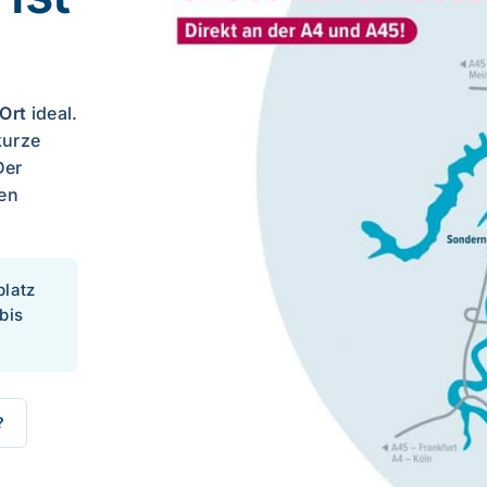
Ort
ideal.
kurze
Der
nen
platz
bis
?