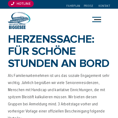
Zum
HOTLINE
FAHRPLAN
PREISE
KONTAKT
Inhalt
springen
Wobei dürfen wir helfen?
HERZENSSACHE:
Direkt buchen, passende Fahrt finden oder schnell zur
FÜR SCHÖNE
Planung springen.
STUNDEN AN BORD
Tickets kaufen
Als Familienunternehmen ist uns das soziale Engagement sehr
Fahrplan prüfen
wichtig. Jährlich begrüßen wir viele Seniorenresidenzen,
Menschen mit Handicap und karitative Einrichtungen, die mit
Preise ansehen
spitzem Bleistift kalkulieren müssen. Wir bieten diesen
Gruppen bei Anmeldung mind. 3 Arbeitstage vorher und
Eventkalender
vorheriger Vorlage einer offiziellen Bescheinigung folgende