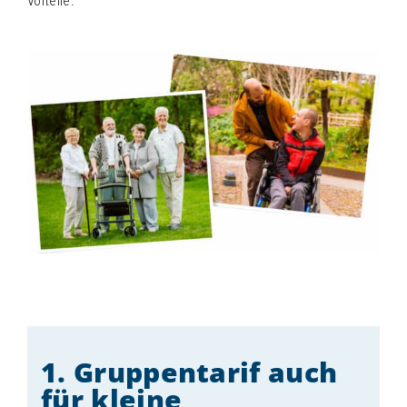
Vorteile:
Schifffahrten
Schiff mieten
Events an Bord
Gruppenangebote
Planung & Service
Schnellkontakt
Hotline:
02761 96590
E-Mail:
info@biggesee.de
Anfahrt:
Anleger, Parken & Barrierefreiheit
1. Gruppentarif auch
für kleine