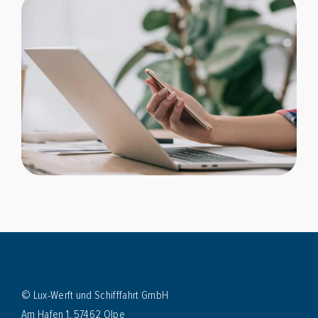
Schifffahrten
Schiff mieten
Events an Bord
Gruppenangebote
Planung & Service
Schnellkontakt
Hotline:
02761 96590
E-Mail:
info@biggesee.de
Anfahrt:
Anleger, Parken & Barrierefreiheit
© Lux-Werft und Schifffahrt GmbH
Am Hafen 1, 57462 Olpe