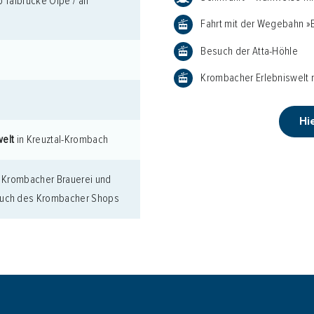
 Talbrücke Olpe / an
Fahrt mit der Wegebahn »
Besuch der Atta-Höhle
Krombacher Erlebniswelt 
Hi
welt
in Kreuztal-Krombach
die Krombacher Brauerei und
such des Krombacher Shops