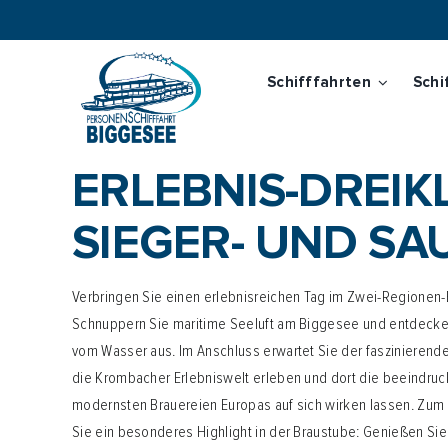
Zum
Inhalt
springen
Schifffahrten
Schi
Wobei dürfen wir helfen?
Direkt buchen, passende Fahrt finden oder schnell zu
ERLEBNIS-DREIK
Tickets kaufen
SIEGER- UND S
Fahrplan prüfen
Verbringen Sie einen erlebnisreichen Tag im Zwei-Regionen-
Preise ansehen
Schnuppern Sie maritime Seeluft am Biggesee und entdecke
vom Wasser aus. Im Anschluss erwartet Sie der faszinierende
Eventkalender
die Krombacher Erlebniswelt erleben und dort die beeindru
modernsten Brauereien Europas auf sich wirken lassen. Zum
Schifffahrten
Sie ein besonderes Highlight in der Braustube: Genießen S