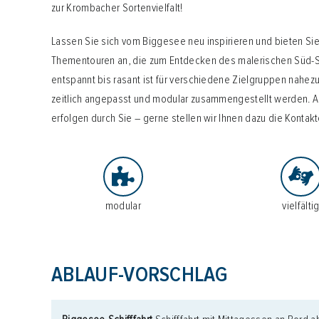
Schiff mieten
zur Krombacher Sortenvielfalt!
Events an Bord
Lassen Sie sich vom Biggesee neu inspirieren und bieten Si
Thementouren an, die zum Entdecken des malerischen Süd-S
Gruppenangebote
entspannt bis rasant ist für verschiedene Zielgruppen nahez
Planung & Service
zeitlich angepasst und modular zusammengestellt werden. 
erfolgen durch Sie – gerne stellen wir Ihnen dazu die Kontakt
Schnellkontakt
Hotline:
02761 96590
E-Mail:
info@biggesee.de
Anfahrt:
Anleger, Parken & Barrierefreiheit
modular
vielfälti
ABLAUF-VORSCHLAG