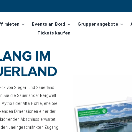
ff mieten
Events an Bord
Gruppenangebote
Tickets kaufen!
r Planung springen.
LANG IM
AUERLAND
Eck von Sieger- und Sauerland.
n Sie die Sauerländer Bergwelt
 Mythos der Atta-Höhle, ehe Sie
ckenden Dimensionen einer der
 krönenden Abschluss erwartet
ie den uneingeschränkten Zugang