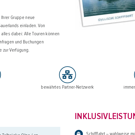
e Ihrer Gruppe neue
auerlands einladen. Von
u alles dabei: Alle Touren können
Anfragen und Buchungen
e zur Verfügung.
g
bewährtes Partner-Netzwerk
immer 
INKLUSIVLEIST
Schifffahrt – wahlweise mit