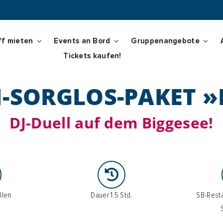
ff mieten
Events an Bord
Gruppenangebote
Tickets kaufen!
r Planung springen.
SORGLOS-PAKET 
DJ-Duell auf dem Biggesee!
llen
Dauer 1.5 Std.
SB-Resta