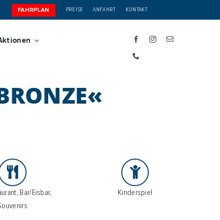
PREISE
ANFAHRT
KONTAKT
FAHRPLAN
Aktionen
»BRONZE«
urant, Bar/Eisbar,
Kinderspiel
Souvenirs