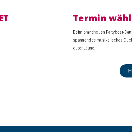
ET
Termin wähl
Beim brandneuen Partyboat-Battl
spannendes musikalisches Duell 
guter Laune.
H