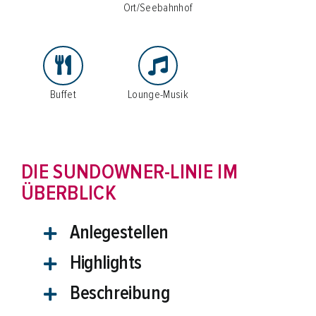
Ort/Seebahnhof
Schifffahrten
Schiff mieten
Events an Bord
Buffet
Lounge-Musik
Gruppenangebote
Planung & Service
DIE SUNDOWNER-LINIE IM
ÜBERBLICK
Schnellkontakt
Hotline:
02761 96590
Anlegestellen
E-Mail:
info@biggesee.de
Anfahrt:
Anleger, Parken & Barrierefreiheit
Highlights
Beschreibung