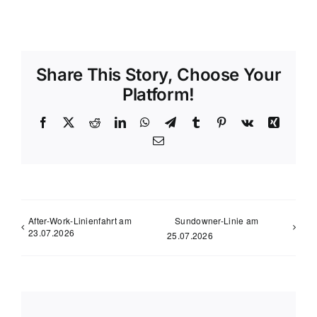
Share This Story, Choose Your
Platform!
Facebook
X
Reddit
LinkedIn
WhatsApp
Telegram
Tumblr
Pinterest
Vk
Xing
E-
Mail
After-Work-Linienfahrt am
Sundowner-Linie am
23.07.2026
25.07.2026