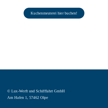
Kuchenmeuterei hier buchen!
© Lux-Werft und Schifffahrt GmbH
Am Hafen 1, 57462 Olpe