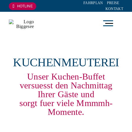
FAHRPLAN
PREISE
Zum
HOTLINE
KONTAKT
Inhalt
springen
Wobei dürfen wir helfen?
Direkt buchen, passende Fahrt finden oder schnell zur
Planung springen.
KUCHENMEUTEREI
Tickets kaufen
Unser Kuchen-Buffet
Fahrplan prüfen
versuesst den Nachmittag
Preise ansehen
Ihrer Gäste und
sorgt fuer viele Mmmmh-
Eventkalender
Momente.
Schifffahrten