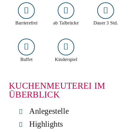
Schiff mieten
Events an Bord
Barrierefrei
ab Talbrücke
Dauer 3 Std.
Gruppenangebote
Planung & Service
Buffet
Kinderspiel
Schnellkontakt
Hotline:
02761 96590
KUCHENMEUTEREI IM
E-Mail:
info@biggesee.de
ÜBERBLICK
Anfahrt:
Anleger, Parken & Barrierefreiheit
Anlegestelle
Highlights