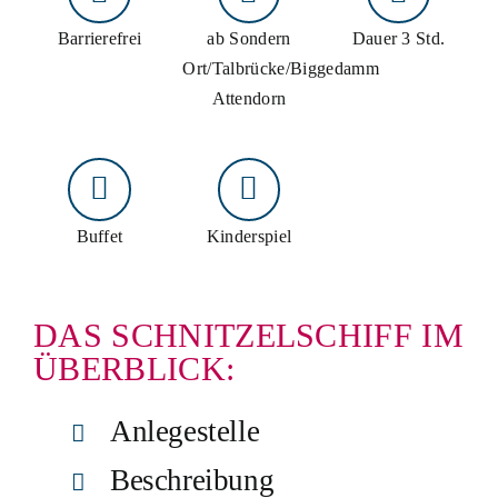
Schiff mieten
Barrierefrei
ab Sondern
Dauer 3 Std.
Ort/Talbrücke/Biggedamm
Events an Bord
Attendorn
Gruppenangebote
Planung & Service
Buffet
Kinderspiel
Schnellkontakt
Hotline:
02761 96590
E-Mail:
info@biggesee.de
DAS SCHNITZELSCHIFF IM
Anfahrt:
Anleger, Parken & Barrierefreiheit
ÜBERBLICK:
Anlegestelle
Beschreibung