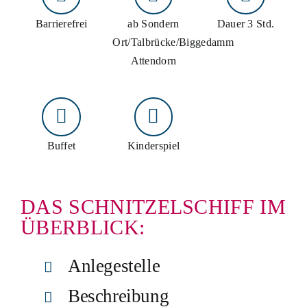
Schiff mieten
Barrierefrei
ab Sondern
Dauer 3 Std.
Ort/Talbrücke/Biggedamm
Events an Bord
Attendorn
Gruppenangebote
Planung & Service
Buffet
Kinderspiel
Schnellkontakt
Hotline:
02761 96590
E-Mail:
info@biggesee.de
DAS SCHNITZELSCHIFF IM
Anfahrt:
Anleger, Parken & Barrierefreiheit
ÜBERBLICK:
Anlegestelle
Beschreibung