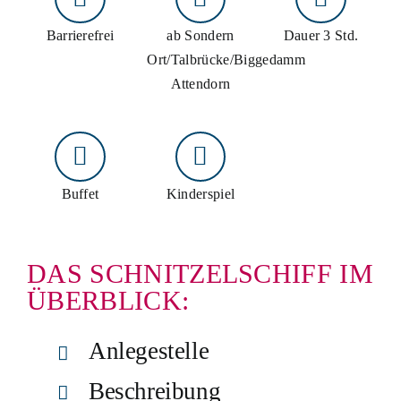
Schifffahrten
Barrierefrei
ab Sondern
Dauer 3 Std.
Schiff mieten
Ort/Talbrücke/Biggedamm
Attendorn
Events an Bord
Gruppenangebote
Planung & Service
Buffet
Kinderspiel
Schnellkontakt
DAS SCHNITZELSCHIFF IM
Hotline:
02761 96590
E-Mail:
info@biggesee.de
ÜBERBLICK:
Anfahrt:
Anleger, Parken & Barrierefreiheit
Anlegestelle
Beschreibung