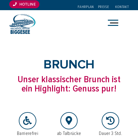
Zum
HOTLINE
FAHRPLAN
PREISE
KONTAKT
Inhalt
springen
BRUNCH
Unser klassischer Brunch ist
ein Highlight: Genuss pur!
Barrierefrei
ab Talbrücke
Dauer 3 Std.