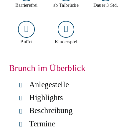
Barrierefrei
ab Talbrücke
Dauer 3 Std.
Schiff mieten
Events an Bord
Gruppenangebote
Buffet
Kinderspiel
Planung & Service
Brunch im Überblick
Schnellkontakt
Hotline:
02761 96590
Anlegestelle
E-Mail:
info@biggesee.de
Anfahrt:
Anleger, Parken & Barrierefreiheit
Highlights
Beschreibung
Termine