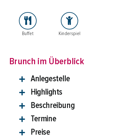
Schifffahrten
Schiff mieten
Events an Bord
Buffet
Kinderspiel
Gruppenangebote
Planung & Service
Brunch im Überblick
Anlegestelle
Schnellkontakt
Highlights
Hotline:
02761 96590
E-Mail:
info@biggesee.de
Beschreibung
Anfahrt:
Anleger, Parken & Barrierefreiheit
Termine
Preise