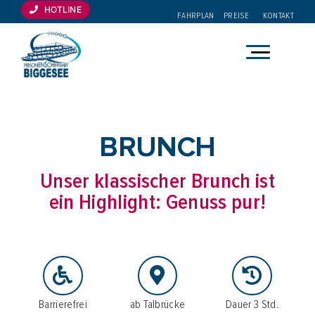
Zum
HOTLINE
FAHRPLAN
PREISE
KONTAKT
Inhalt
springen
Wobei dürfen wir helfen?
Direkt buchen, passende Fahrt finden oder schnell zur
Planung springen.
BRUNCH
Tickets kaufen
Unser klassischer Brunch ist
ein Highlight: Genuss pur!
Fahrplan prüfen
Preise ansehen
Eventkalender
Barrierefrei
ab Talbrücke
Dauer 3 Std.