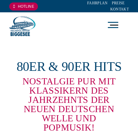
FAHRPLAN
PREISE
Zum
HOTLINE
KONTAKT
Inhalt
springen
Wobei dürfen wir helfen?
Direkt buchen, passende Fahrt finden oder schnell zur
Planung springen.
80ER & 90ER HITS
Tickets kaufen
NOSTALGIE PUR MIT
KLASSIKERN DES
Fahrplan prüfen
JAHRZEHNTS DER
Preise ansehen
NEUEN DEUTSCHEN
WELLE UND
Eventkalender
POPMUSIK!