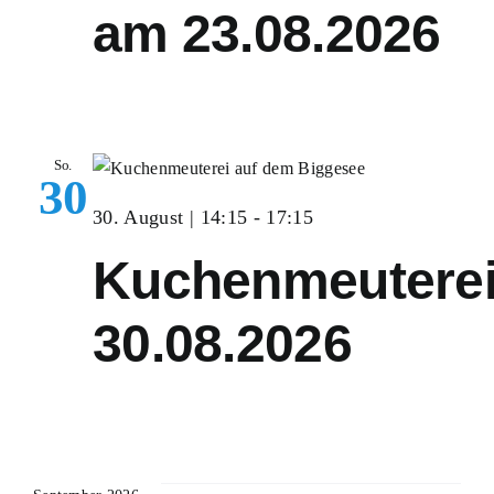
Nav
am 23.08.2026
Schiff mieten
Events an Bord
Gruppenangebote
So.
Planung & Service
30
30. August | 14:15
-
17:15
Schnellkontakt
Kuchenmeutere
Hotline:
02761 96590
E-Mail:
info@biggesee.de
30.08.2026
Anfahrt:
Anleger, Parken & Barrierefreiheit