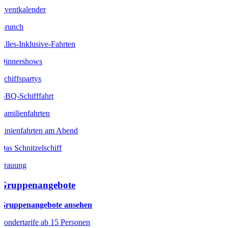
Eventkalender
Brunch
Alles-Inklusive-Fahrten
Dinnershows
Schiffspartys
BBQ-Schifffahrt
Familienfahrten
Linienfahrten am Abend
Das Schnitzelschiff
Trauung
Gruppenangebote
Gruppenangebote ansehen
Sondertarife ab 15 Personen