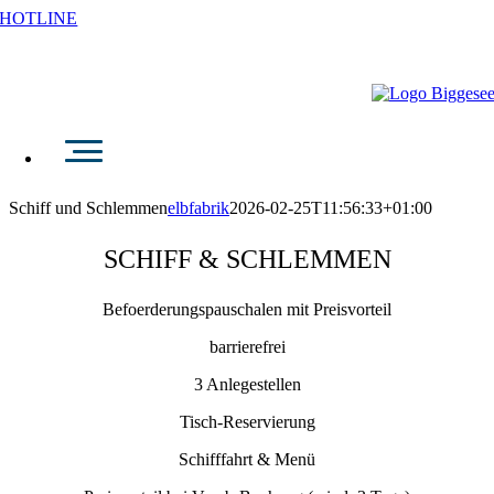
Zum
HOTLINE
Inhalt
FAHRPLAN
PREISE
KONTAK
springen
Schiff und Schlemmen
elbfabrik
2026-02-25T11:56:33+01:00
SCHIFF & SCHLEMMEN
Befoerderungspauschalen mit Preisvorteil
barrierefrei
3 Anlegestellen
Tisch-Reservierung
Schifffahrt & Menü