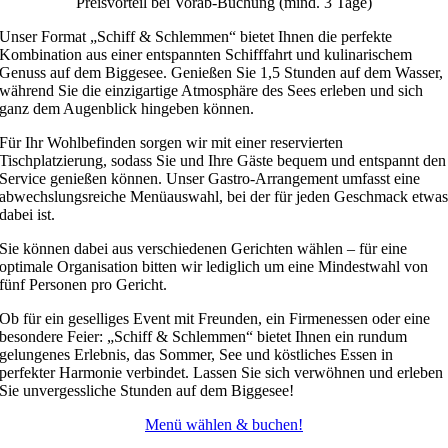
Preisvorteil bei Vorab-Buchung (mind. 3 Tage)
Unser Format „Schiff & Schlemmen“ bietet Ihnen die perfekte
Kombination aus einer entspannten Schifffahrt und kulinarischem
Genuss auf dem Biggesee. Genießen Sie 1,5 Stunden auf dem Wasser,
während Sie die einzigartige Atmosphäre des Sees erleben und sich
ganz dem Augenblick hingeben können.
Für Ihr Wohlbefinden sorgen wir mit einer reservierten
Tischplatzierung, sodass Sie und Ihre Gäste bequem und entspannt den
Service genießen können. Unser Gastro-Arrangement umfasst eine
abwechslungsreiche Menüauswahl, bei der für jeden Geschmack etwa
dabei ist.
Sie können dabei aus verschiedenen Gerichten wählen – für eine
optimale Organisation bitten wir lediglich um eine Mindestwahl von
fünf Personen pro Gericht.
Ob für ein geselliges Event mit Freunden, ein Firmenessen oder eine
besondere Feier: „Schiff & Schlemmen“ bietet Ihnen ein rundum
gelungenes Erlebnis, das Sommer, See und köstliches Essen in
perfekter Harmonie verbindet. Lassen Sie sich verwöhnen und erleben
Sie unvergessliche Stunden auf dem Biggesee!
Menü wählen & buchen!