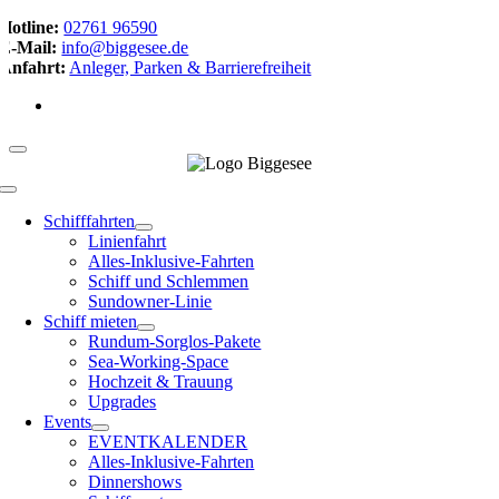
Hotline:
02761 96590
E-Mail:
info@biggesee.de
Anfahrt:
Anleger, Parken & Barrierefreiheit
Schifffahrten
Linienfahrt
Alles-Inklusive-Fahrten
Schiff und Schlemmen
Sundowner-Linie
Schiff mieten
Rundum-Sorglos-Pakete
Sea-Working-Space
Hochzeit & Trauung
Upgrades
Events
EVENTKALENDER
Alles-Inklusive-Fahrten
Dinnershows