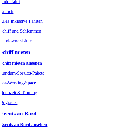
Linienfahrt
Brunch
Alles-Inklusive-Fahrten
Schiff und Schlemmen
Sundowner-Linie
Schiff mieten
Schiff mieten ansehen
Rundum-Sorglos-Pakete
Sea-Working-Space
Hochzeit & Trauung
Upgrades
Events an Bord
Events an Bord ansehen