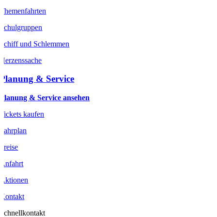
Themenfahrten
Schulgruppen
Schiff und Schlemmen
Herzenssache
Planung & Service
Planung & Service ansehen
Tickets kaufen
Fahrplan
Preise
Anfahrt
Aktionen
Kontakt
Schnellkontakt