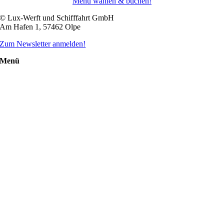
Menü wählen & buchen!
© Lux-Werft und Schifffahrt GmbH
Am Hafen 1, 57462 Olpe
Zum Newsletter anmelden!
Menü
Schifffahrten
Schiff mieten
Events an Bord
Gruppenangebote
Über Uns
Der Biggesee
Unsere Flotte
Nachhaltigkeit
Weiteres
Jobs & Karriere
Kontakt
Newsletter
FAQ