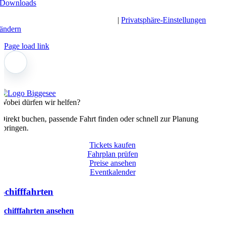
Downloads
Impressum
|
Datenschutz
|
AGB
|
Privatsphäre-Einstellungen
ändern
Page load link
Wobei dürfen wir helfen?
Direkt buchen, passende Fahrt finden oder schnell zur Planung
springen.
Tickets kaufen
Fahrplan prüfen
Preise ansehen
Eventkalender
Schifffahrten
Schifffahrten ansehen